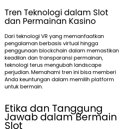
Tren Teknologi dalam Slot
dan Permainan Kasino
Dari teknologi VR yang memanfaatkan
pengalaman berbasis virtual hingga
penggunaan blockchain dalam memastikan
keadilan dan transparansi permainan,
teknologi terus mengubah landscape
perjudian. Memahami tren ini bisa memberi
Anda keuntungan dalam memilih platform
untuk bermain.
Etika dan Tanggung
Jawab dalam Bermain
Slot