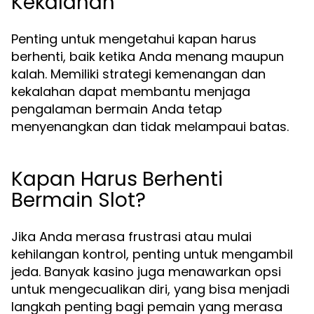
Kekalahan
Penting untuk mengetahui kapan harus
berhenti, baik ketika Anda menang maupun
kalah. Memiliki strategi kemenangan dan
kekalahan dapat membantu menjaga
pengalaman bermain Anda tetap
menyenangkan dan tidak melampaui batas.
Kapan Harus Berhenti
Bermain Slot?
Jika Anda merasa frustrasi atau mulai
kehilangan kontrol, penting untuk mengambil
jeda. Banyak kasino juga menawarkan opsi
untuk mengecualikan diri, yang bisa menjadi
langkah penting bagi pemain yang merasa