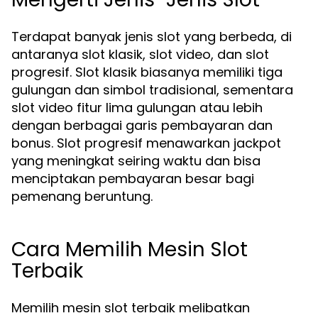
Terdapat banyak jenis slot yang berbeda, di
antaranya slot klasik, slot video, dan slot
progresif. Slot klasik biasanya memiliki tiga
gulungan dan simbol tradisional, sementara
slot video fitur lima gulungan atau lebih
dengan berbagai garis pembayaran dan
bonus. Slot progresif menawarkan jackpot
yang meningkat seiring waktu dan bisa
menciptakan pembayaran besar bagi
pemenang beruntung.
Cara Memilih Mesin Slot
Terbaik
Memilih mesin slot terbaik melibatkan