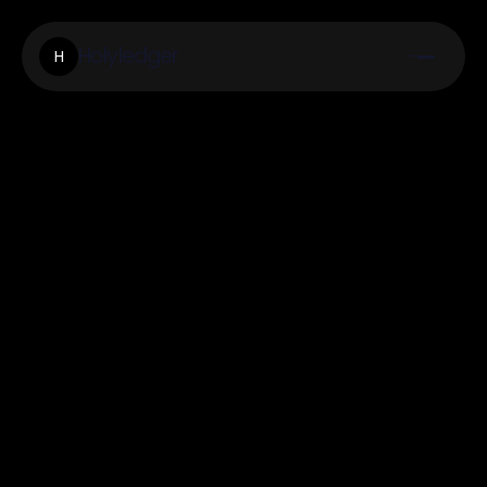
Holyledger
H