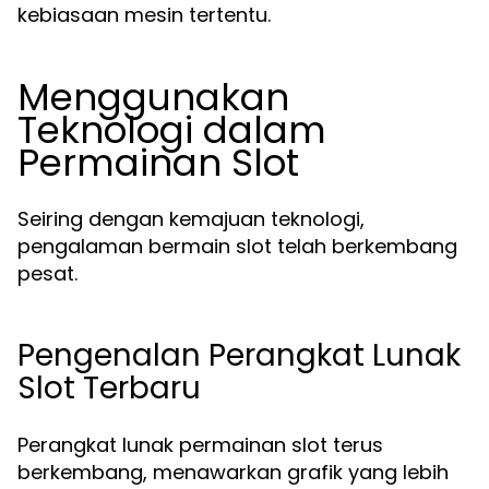
kebiasaan mesin tertentu.
Menggunakan
Teknologi dalam
Permainan Slot
Seiring dengan kemajuan teknologi,
pengalaman bermain slot telah berkembang
pesat.
Pengenalan Perangkat Lunak
Slot Terbaru
Perangkat lunak permainan slot terus
berkembang, menawarkan grafik yang lebih