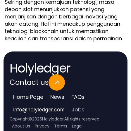
Seiring dengan kemajuan teknologi, masa
depan slot menunjukkan potensi yang
menjanjikan dengan berbagai inovasi yang
akan datang. Hal ini mencakup penggunaan
teknologi blockchain untuk memastikan
keadilan dan transparansi dalam permainan.
Holyledger
Contact us
Home Page
News
FAQs
Jobs
info
@
holyledger.com
Copyright
©
2026
Holyledger
.
All rights reserved
About Us
Privacy
Terms
Legal