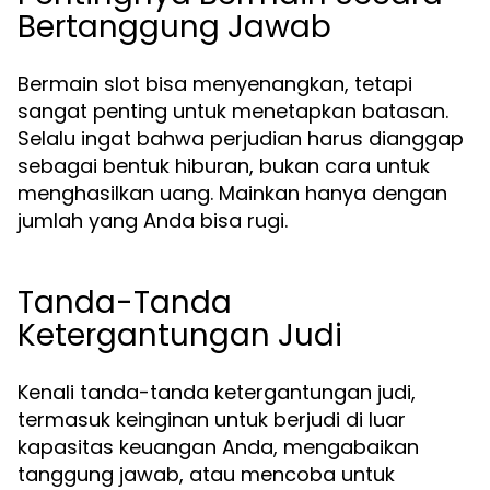
Bertanggung Jawab
Bermain slot bisa menyenangkan, tetapi
sangat penting untuk menetapkan batasan.
Selalu ingat bahwa perjudian harus dianggap
sebagai bentuk hiburan, bukan cara untuk
menghasilkan uang. Mainkan hanya dengan
jumlah yang Anda bisa rugi.
Tanda-Tanda
Ketergantungan Judi
Kenali tanda-tanda ketergantungan judi,
termasuk keinginan untuk berjudi di luar
kapasitas keuangan Anda, mengabaikan
tanggung jawab, atau mencoba untuk