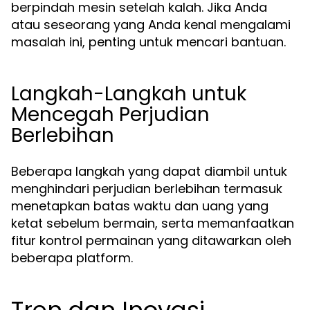
berpindah mesin setelah kalah. Jika Anda
atau seseorang yang Anda kenal mengalami
masalah ini, penting untuk mencari bantuan.
Langkah-Langkah untuk
Mencegah Perjudian
Berlebihan
Beberapa langkah yang dapat diambil untuk
menghindari perjudian berlebihan termasuk
menetapkan batas waktu dan uang yang
ketat sebelum bermain, serta memanfaatkan
fitur kontrol permainan yang ditawarkan oleh
beberapa platform.