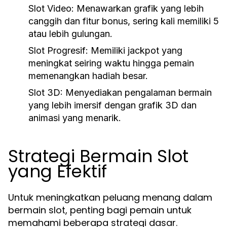
Slot Video:
Menawarkan grafik yang lebih
canggih dan fitur bonus, sering kali memiliki 5
atau lebih gulungan.
Slot Progresif:
Memiliki jackpot yang
meningkat seiring waktu hingga pemain
memenangkan hadiah besar.
Slot 3D:
Menyediakan pengalaman bermain
yang lebih imersif dengan grafik 3D dan
animasi yang menarik.
Strategi Bermain Slot
yang Efektif
Untuk meningkatkan peluang menang dalam
bermain slot, penting bagi pemain untuk
memahami beberapa strategi dasar.