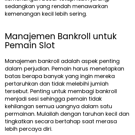
sedangkan yang rendah menawarkan
kemenangan kecil lebih sering.
Manajemen Bankroll untuk
Pemain Slot
Manajemen bankroll adalah aspek penting
dalam perjudian. Pemain harus menetapkan
batas berapa banyak yang ingin mereka
pertaruhkan dan tidak melebihi jumlah
tersebut. Penting untuk membagi bankroll
menjadi sesi sehingga pemain tidak
kehilangan semua uangnya dalam satu
permainan. Mulailah dengan taruhan kecil dan
tingkatkan secara bertahap saat merasa
lebih percaya diri.