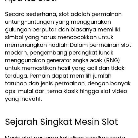
Secara sederhana, slot adalah permainan
untung-untungan yang menggunakan
gulungan berputar dan biasanya memiliki
simbol yang harus mencocokkan untuk
memenangkan hadiah. Dalam permainan slot
modern, pengembang perangkat lunak
menggunakan
generator angka acak (RNG)
untuk memastikan hasil yang adil dan tidak
terduga. Pemain dapat memilih jumlah
taruhan dan jenis permainan, dengan banyak
opsi mulai dari tema klasik hingga slot video
yang inovatif.
Sejarah Singkat Mesin Slot
Mesin slot pertama kali diperkenalkan pada