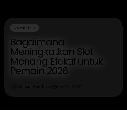
GAMBLING
Bagaimana
Meningkatkan Slot
Menang Efektif untuk
Pemain 2026
Connor Sandoval
May 23, 2026
C