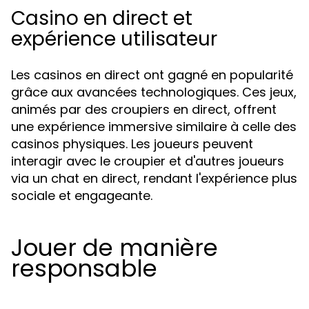
Casino en direct et
expérience utilisateur
Les casinos en direct ont gagné en popularité
grâce aux avancées technologiques. Ces jeux,
animés par des croupiers en direct, offrent
une expérience immersive similaire à celle des
casinos physiques. Les joueurs peuvent
interagir avec le croupier et d'autres joueurs
via un chat en direct, rendant l'expérience plus
sociale et engageante.
Jouer de manière
responsable