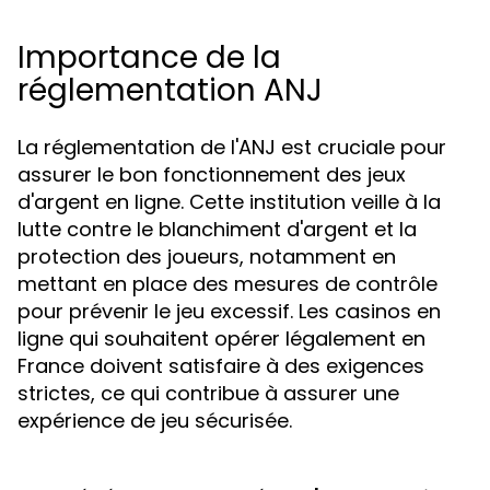
Importance de la
réglementation ANJ
La réglementation de l'ANJ est cruciale pour
assurer le bon fonctionnement des jeux
d'argent en ligne. Cette institution veille à la
lutte contre le blanchiment d'argent et la
protection des joueurs, notamment en
mettant en place des mesures de contrôle
pour prévenir le jeu excessif. Les casinos en
ligne qui souhaitent opérer légalement en
France doivent satisfaire à des exigences
strictes, ce qui contribue à assurer une
expérience de jeu sécurisée.