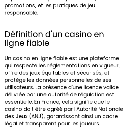
promotions, et les pratiques de jeu
responsable.
Définition d'un casino en
ligne fiable
Un casino en ligne fiable est une plateforme
qui respecte les réglementations en vigueur,
offre des jeux équitables et sécurisés, et
protège les données personnelles de ses
utilisateurs. La présence d'une licence valide
délivrée par une autorité de régulation est
essentielle. En France, cela signifie que le
casino doit être agréé par l'Autorité Nationale
des Jeux (ANJ), garantissant ainsi un cadre
légal et transparent pour les joueurs.