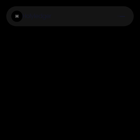
Holyledger
H